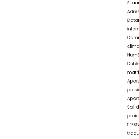
Situa
Adres
Dotar
inter
Dotar
clima
Numă
Duble
matri
Apart
presi
Apart
Sali 
proie
fir+s
tradu