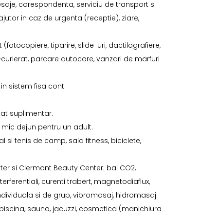
 mesaje, corespondenta, serviciu de transport si
jutor in caz de urgenta (receptie), ziare,
(fotocopiere, tiparire, slide-uri, dactilografiere,
rat-curierat, parcare autocare, vanzari de marfuri
in sistem fisa cont.
pat suplimentar.
a mic dejun pentru un adult.
 si tenis de camp, sala fitness, biciclete,
nter si Clermont Beauty Center: bai CO2,
rferentiali, curenti trabert, magnetodiaflux,
individuala si de grup, vibromasaj, hidromasaj
, piscina, sauna, jacuzzi, cosmetica (manichiura