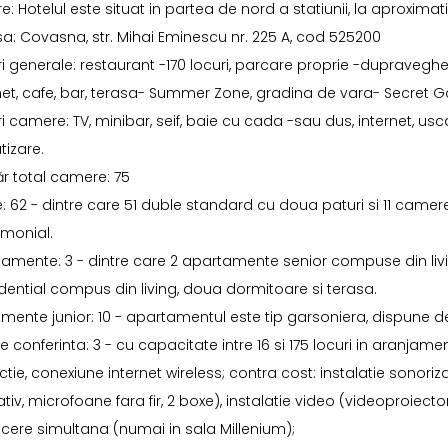
re: Hotelul este situat in partea de nord a statiunii, la aproxim
a: Covasna, str. Mihai Eminescu nr. 225 A, cod 525200
i generale: restaurant -170 locuri, parcare proprie -dupraveghe
net, cafe, bar, terasa- Summer Zone, gradina de vara- Secret 
i camere: TV, minibar, seif, baie cu cada -sau dus, internet, usc
tizare.
r total camere: 75
: 62 - dintre care 51 duble standard cu doua paturi si 11 came
monial.
amente: 3 - dintre care 2 apartamente senior compuse din liv
dential compus din living, doua dormitoare si terasa.
mente junior: 10 - apartamentul este tip garsoniera, dispune 
de conferinta: 3 - cu capacitate intre 16 si 175 locuri in aranjame
ctie, conexiune internet wireless; contra cost: instalatie sonori
tativ, microfoane fara fir, 2 boxe), instalatie video (videoproiect
cere simultana (numai in sala Millenium);