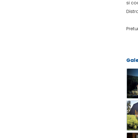
si co
Distr
Pretur
Gale