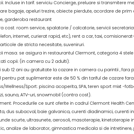
cii: Incluse in tarif: serviciu Concierge, preluare si transmitere
are bagaje, apeluri trezire, obiecte pierdute, acordare de prim a
te, garderoba restaurant
a cost: room service, spalatorie / calcatorie, servicii secretariat 
telefon, internet, curierat rapid, etc), rent a car, taxi, comisione
 articole de stricta necesitate, suveniruri.
cii masa: se asigura in restaurantul Clermont, categoria 4 stele 
itati copii: (in camera cu 2 adulti):
i sub 12 ani au gratuitate la cazare in camera cu parintii , fara 
ul pentru pat suplimentar este de 50 % din tariful de cazare far
ss/Wellness/Sport: piscina acoperita, SPA, teren sport mixt -fotbal
zi, sauna, ATV-uri, snowmobil (contra cost).
ment: Procedurile ce sunt oferite in cadrul Clermont Health Ce
a, dus subacval, baie galvanica, curenti diadinamici, curenti inte
unde scurte, ultrasunete, aerosoli, masoterapie, kinetoterapie 
tic, analize de laborator, gimnastica medicala si de intretinere