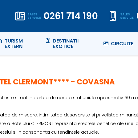
0261 714 190
SALES
SALES
SERVICE
SERVICE
TURISM
DESTINATII
CIRCUITE
EXTERN
EXOTICE
TEL CLERMONT**** - COVASNA
ul este situat in partea de nord a statiunii, la aproximativ 50 
tatea de miscare, intimitatea desavarsita si privelistea minunat
e a Hotelului CLERMONT reprezinta efectele benefice ale unei a
telui si in consonanta cu tendintele actuale.