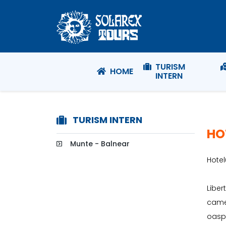
TURISM
HOME
INTERN
TURISM INTERN
HO
Munte - Balnear
Hotel
Liber
camer
oaspe