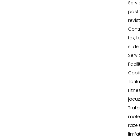
Servi
pastr
revis
Contr
fax, 
si de
Servi
Facil
Copii
Tarif
Fitne
jacuz
Trata
mofet
raze 
limfa