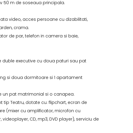
ativ 50 m de soseaua principala.
ata video, acces persoane cu dizabilitati,
Garden, crama.
ator de par, telefon in camera si baie,
re duble executive cu doua paturi sau pat
ing si doua dormitoare si 1 apartament
de un pat matrimonial si o canapea.
nt tip Teatru, dotate cu: flipchart, ecran de
zare (mixer cu amplificator, microfon cu
or, videoplayer, CD, mp3, DVD player), serviciu de