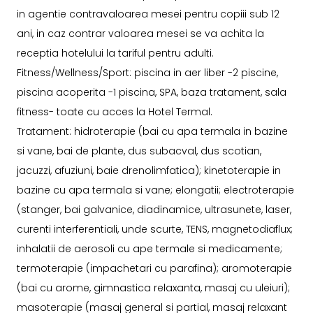
in agentie contravaloarea mesei pentru copiii sub 12
ani, in caz contrar valoarea mesei se va achita la
receptia hotelului la tariful pentru adulti.
Fitness/Wellness/Sport: piscina in aer liber -2 piscine,
piscina acoperita -1 piscina, SPA, baza tratament, sala
fitness- toate cu acces la Hotel Termal.
Tratament: hidroterapie (bai cu apa termala in bazine
si vane, bai de plante, dus subacval, dus scotian,
jacuzzi, afuziuni, baie drenolimfatica); kinetoterapie in
bazine cu apa termala si vane; elongatii; electroterapie
(stanger, bai galvanice, diadinamice, ultrasunete, laser,
curenti interferentiali, unde scurte, TENS, magnetodiaflux;
inhalatii de aerosoli cu ape termale si medicamente;
termoterapie (impachetari cu parafina); aromoterapie
(bai cu arome, gimnastica relaxanta, masaj cu uleiuri);
masoterapie (masaj general si partial, masaj relaxant