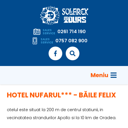
SALES
0261 714 190
SERVICE
SALES
0757 082 900
SERVICE
Meniu
HOTEL NUFARUL*** - BĂILE FELIX
otelul este situat la 200 m de centrul statiunii, in
vecinatatea strandurilor Apollo si la 10 km de Oradea.