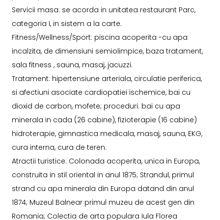
Servicii masa: se acorda in unitatea restaurant Parc,
categoria I, in sistem a la carte.
Fitness/Wellness/Sport: piscina acoperita -cu apa
incalzita, de dimensiuni semiolimpice, baza tratament,
sala fitness , sauna, masaj, jacuzzi.
Tratament: hipertensiune arteriala, circulatie periferica,
si afectiuni asociate cardiopatiei ischemice, bai cu
dioxid de carbon, mofete; proceduri: bai cu apa
minerala in cada (26 cabine), fizioterapie (16 cabine)
hidroterapie, gimnastica medicala, masaj, sauna, EKG,
cura interna, cura de teren.
Atractii turistice: Colonada acoperita, unica in Europa,
construita in stil oriental in anul 1875; Strandul, primul
strand cu apa minerala din Europa datand din anul
1874; Muzeul Balnear primul muzeu de acest gen din
Romania; Colectia de arta populara Iula Florea