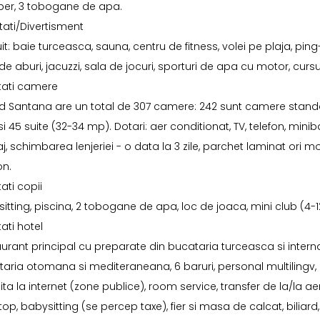
iber, 3 tobogane de apa.
itati/Divertisment
it: baie turceasca, sauna, centru de fitness, volei pe plaja, p
de aburi, jacuzzi, sala de jocuri, sporturi de apa cu motor, cursu
itati camere
 Santana are un total de 307 camere: 242 sunt camere standa
i 45 suite (32-34 mp). Dotari: aer conditionat, TV, telefon, minibar
, schimbarea lenjeriei - o data la 3 zile, parchet laminat ori 
on.
tati copii
itting, piscina, 2 tobogane de apa, loc de joaca, mini club (4-12
tati hotel
urant principal cu preparate din bucataria turceasca si interna
aria otomana si mediteraneana, 6 baruri, personal multilingv, 
ita la internet (zone publice), room service, transfer de la/la 
op, babysitting (se percep taxe), fier si masa de calcat, biliard