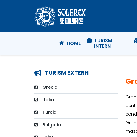
TURISM
HOME
INTERN
TURISM EXTERN
Gr
Grecia
Grand
Italia
pentr
Turcia
condi
Grand
Bulgaria
masaj