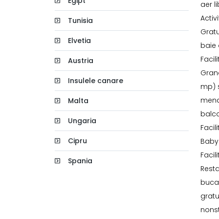
Egipt
aer l
Activ
Tunisia
Gratu
Elvetia
baie 
Facil
Austria
Grand
Insulele canare
mp) s
menaj
Malta
balc
Ungaria
Facili
Cipru
Babys
Facili
Spania
Resta
bucat
gratu
nonst