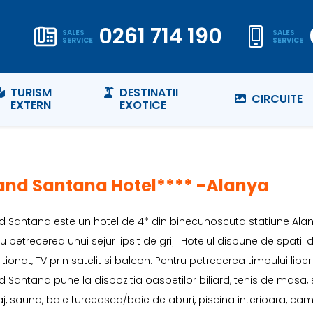
0261 714 190
SALES
SALES
SERVICE
SERVICE
TURISM
DESTINATII
CIRCUITE
EXTERN
EXOTICE
and Santana Hotel**** -Alanya
 Santana este un hotel de 4* din binecunoscuta statiune Alanya,
u petrecerea unui sejur lipsit de griji. Hotelul dispune de spatii
tionat, TV prin satelit si balcon. Pentru petrecerea timpului li
 Santana pune la dispozitia oaspetilor biliard, tenis de masa, s
, sauna, baie turceasca/baie de aburi, piscina interioara, camer