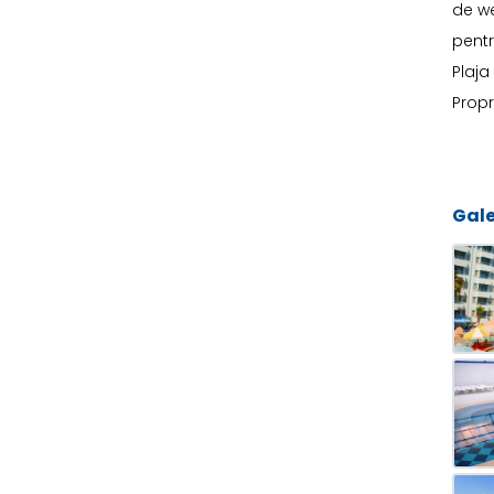
de we
pentr
Plaja
Propr
Gale