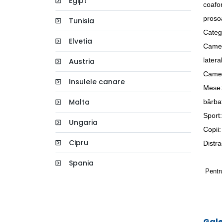
Egipt
coafor
proso
Tunisia
Catego
Elvetia
Camere
latera
Austria
Camer
Insulele canare
Mese: 
Malta
bărbaţ
Sport:
Ungaria
Copii:
Cipru
Distra
Spania
Pentr
Gale