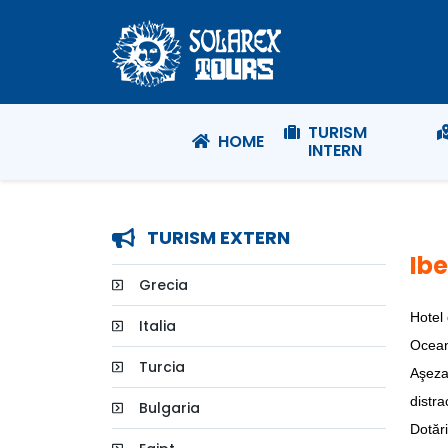
TURISM
HOME
INTERN
TURISM EXTERN
Ibe
Grecia
Hotel 
Italia
Oceanu
Turcia
Aşezar
distra
Bulgaria
Dotări