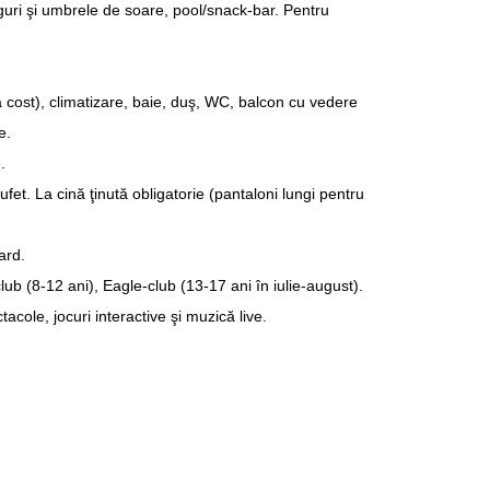
nguri şi umbrele de soare, pool/snack-bar. Pentru
a cost), climatizare, baie, duş, WC, balcon cu vedere
e.
.
et. La cină ţinută obligatorie (pantaloni lungi pentru
ard.
ub (8-12 ani), Eagle-club (13-17 ani în iulie-august).
cole, jocuri interactive şi muzică live.