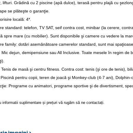
, lifturi. Grădină cu 2 piscine (apă dulce), terasă pentru plajă cu şezlo
ape se plăteşte o garanţie.
risire locală: 4*.
 standard: telefon, TV SAT, seif contra cost, minibar (la cerere, contr
lă spre mare (cu mobilier). Sunt disponibile şi camere cu vedere la mar
e family: dotări asemănătoare camerelor standard, sunt mai spaţioase
Mic dejun, demipensiune sau All Inclusive. Toate mesele în regim de buf
i).
 Tenis de masă şi centru fitness. Contra cost: tenis (şi ore de tenis), bili
 Piscină pentru copii, teren de joacă şi
Monkey-club (4-7 ani), Dolphin-cl
cţie: Programe cu animatori, programe sportive şi de divertisment, specta
u informatii suplimentare și prețuri vă rugăm să ne contactați.
rie imagini >