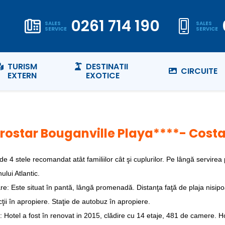
0261 714 190
SALES
SALES
SERVICE
SERVICE
TURISM
DESTINATII
CIRCUITE
EXTERN
EXOTICE
rostar Bouganville Playa****- Costa
de 4 stele recomandat atât familiilor cât şi cuplurilor. Pe lângă servire
lui Atlantic.
e: Este situat în pantă, lângă promenadă. Distanţa faţă de plaja nisipo
cţii în apropiere. Staţie de autobuz în apropiere.
: Hotel a fost în renovat in 2015, clădire cu 14 etaje, 481 de camere. H